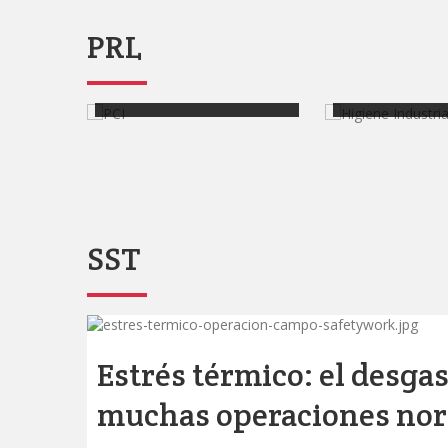
PRL
PCI
Higiene Indus
SST
Estrés térmico: el desga
muchas operaciones no