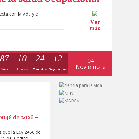
cta con la vida y el
Ver
más
87
10
24
11
04
Noviembre
Días
Horas
Minutos
Segundos
0048 de 2026 –
s que la Ley 2466 de
115 del Código