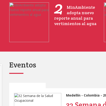
2
MinAmbiente
adopta nuevo
reporte anual para
vertimientos al agua
Eventos
Medellín - Colombia - 2
32 Semana d