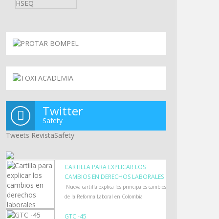
ecreto 0581 de 2026: las empresas deberán demos
Twitter
s contratistas son realmente independientes
Safety
Tweets RevistaSafety
CARTILLA PARA EXPLICAR LOS
CAMBIOS EN DERECHOS LABORALES
Nueva cartilla explica los principales cambios
de la Reforma Laboral en Colombia
GTC -45