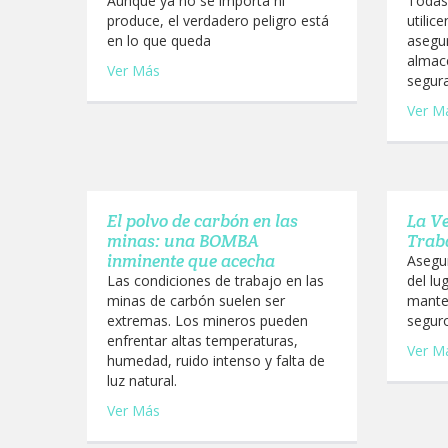
Aunque ya no se importa ni
Todas
produce, el verdadero peligro está
utilic
en lo que queda
asegur
almac
Ver Más
segur
Ver M
El polvo de carbón en las
La Ve
minas: una BOMBA
Trab
inminente que acecha
Asegur
Las condiciones de trabajo en las
del lu
minas de carbón suelen ser
mante
extremas. Los mineros pueden
seguro
enfrentar altas temperaturas,
Ver M
humedad, ruido intenso y falta de
luz natural.
Ver Más