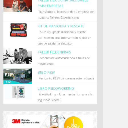
TALLER DE COCINA SALUDABLE
PARA EMPRESAS
Transforma el bienestar de tu empresa con
nuestros Talleres Experienciales
KIT DE MANIOBRA Y RESCATE
Es un equipo de maniobra y rescate,
utilizado en una intervención rápida en
caso de accidente eléctrico.
TALLER FELDENKRAIS
Lecciones de autoconciencia a través del
movimiento
BIGO-PESV
Realiza tu PESV de manera automatizada
LIBRO PSICOWORKING
PsicoWorking – Una mirada humana a la
seguridad laboral