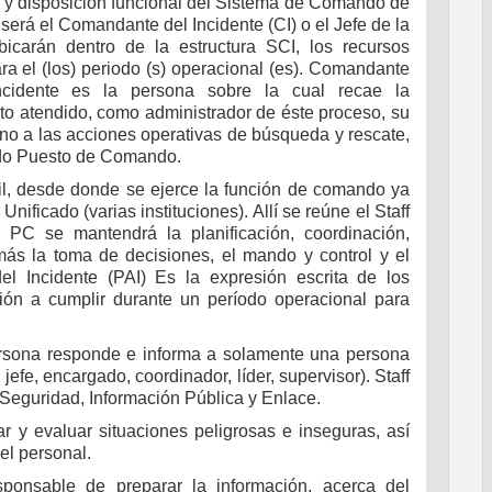
ra y disposición funcional del Sistema de Comando de
rá el Comandante del Incidente (CI) o el Jefe de la
icarán dentro de la estructura SCI, los recursos
a el (los) periodo (s) operacional (es). Comandante
ncidente es la persona sobre la cual recae la
to atendido, como administrador de éste proceso, su
 no a las acciones operativas de búsqueda y rescate,
ado Puesto de Comando.
il, desde donde se ejerce la función de comando ya
ificado (varias instituciones). Allí se reúne el Staff
PC se mantendrá la planificación, coordinación,
más la toma de decisiones, el mando y control y el
el Incidente (PAI) Es la expresión escrita de los
ión a cumplir durante un período operacional para
sona responde e informa a solamente una persona
efe, encargado, coordinador, líder, supervisor). Staff
Seguridad, Información Pública y Enlace.
r y evaluar situaciones peligrosas e inseguras, así
el personal.
ponsable de preparar la información, acerca del