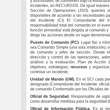
y funcionales, se convierten bajo la estructu
Incidentes, en RECURSOS. De igual manera se
Sección de Operaciones (JSO), quienes ub
disponibles de acuerdo a las necesidades par
del Incidente (CI) El Comandante del I
responsabilidad total del comando en el even
función primordial está dirigida al comando y
dirige las acciones desde un lugar denomin
Puesto de Comando (PC).
Lugar fijo o móv
sea Comando Simple (una sola institución), o Un
de comando y jefes de sección. Desde el 
dirección y control de las operaciones, ade
análisis y la evaluación. Plan de Acción d
objetivos, estrategias,
recursos
y organizac
controlar un incidente.
Unidad de Mando (UM).
En el SCI cada per
designada (Comandante del Incidente, oficial, j
de comando Conformado por los Oficiales de 
Oficial de Seguridad.
Responsable de vigila
como desarrollar medidas para la seguridad d
Oficial de Información Pública.
Es el res