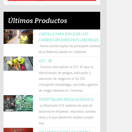
Últimos Productos
CARTILLA PARA EXPLICAR LOS
CAMBIOS EN DERECHOS LABORALES
Nueva cartilla explica los principales cambios
de la Reforma Laboral en Colombia
GTC -45
Conozca cómo aplicar la GTC 45 para la
identificación de peligros, evaluación y
valoración de riesgos en el SG-SST,
incluyendo metodología, controles y gestión
de riesgos laborales en Colombia.
STORYTELLING RESOLUCIÓN 610
La Resolución 610 redefine las salas de
lactancia en empresas: requisitos, cambios
clave y lo que realmente implica cumplir
hoy.