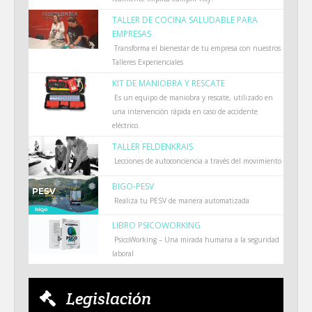
TALLER DE COCINA SALUDABLE PARA
EMPRESAS
Transforma el bienestar de tu empresa con nuestros
Talleres Experienciales
KIT DE MANIOBRA Y RESCATE
Es un equipo de maniobra y rescate, utilizado en
una intervención rápida en caso de accidente
eléctrico.
TALLER FELDENKRAIS
Lecciones de autoconciencia a través del movimiento
BIGO-PESV
Realiza tu PESV de manera automatizada
LIBRO PSICOWORKING
PsicoWorking – Una mirada humana a la seguridad
laboral
Legislación