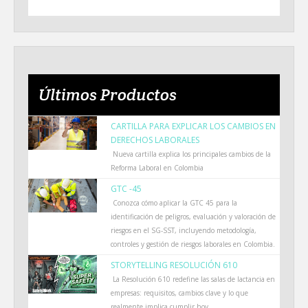
Últimos Productos
CARTILLA PARA EXPLICAR LOS CAMBIOS EN
DERECHOS LABORALES
Nueva cartilla explica los principales cambios de la
Reforma Laboral en Colombia
GTC -45
Conozca cómo aplicar la GTC 45 para la
identificación de peligros, evaluación y valoración de
riesgos en el SG-SST, incluyendo metodología,
controles y gestión de riesgos laborales en Colombia.
STORYTELLING RESOLUCIÓN 610
La Resolución 610 redefine las salas de lactancia en
empresas: requisitos, cambios clave y lo que
realmente implica cumplir hoy.