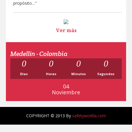
propósito…“
Ver más
Medellín - Colombia
0
0
0
0
Días
Horas
Minutos
Segundos
04
Noviembre
COPYRIGHT © 2013 By
safetyworkla.com