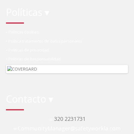
Políticas ▾
• Políticas Cookies.
• Política tratamiento de datos personales.
• Políticas de privacidad.
• Políticas de Responsabilidad.
Contacto ▾
320 2231731
☏
CommunityManager@safetyworkla.com
✉