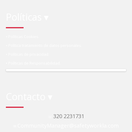
Políticas ▾
• Políticas Cookies.
• Política tratamiento de datos personales.
• Políticas de privacidad.
• Políticas de Responsabilidad.
Contacto ▾
320 2231731
☏
CommunityManager@safetyworkla.com
✉