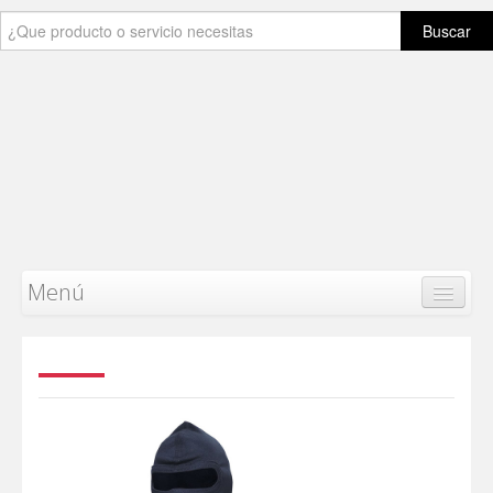
Buscar
Menú
Safey
Work
Inicio
Producto
Categorias