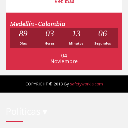
Ver más
Medellín - Colombia
89
03
13
05
Días
Horas
Minutos
Segundos
04
Noviembre
COPYRIGHT © 2013 By
safetyworkla.com
Políticas ▾