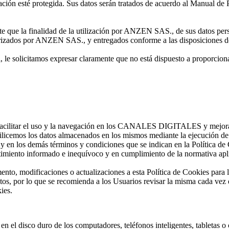
ación esté protegida. Sus datos serán tratados de acuerdo al Manual de 
te que la finalidad de la utilización por ANZEN SAS., de sus datos per
rizados por ANZEN SAS., y entregados conforme a las disposiciones de
, le solicitamos expresar claramente que no está dispuesto a proporciona
ilitar el uso y la navegación en los CANALES DIGITALES y mejorar la
cemos los datos almacenados en los mismos mediante la ejecución de co
n los demás términos y condiciones que se indican en la Política de 
ntimiento informado e inequívoco y en cumplimiento de la normativa apli
 modificaciones o actualizaciones a esta Política de Cookies para la 
tos, por lo que se recomienda a los Usuarios revisar la misma cada vez q
ies.
n el disco duro de los computadores, teléfonos inteligentes, tabletas o 