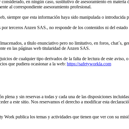
r considerado, en ningún caso, sustitutivo de asesoramiento en materia d
mente al correspondiente asesoramiento profesional.
eb, siempre que esta información haya sido manipulada o introducida p
 por terceros Anzen SAS., no responde de los contenidos ni del estado 
acenados, a título enunciativo pero no limitativo, en foros, chat´s, ge
ente en las páginas web titularidad de Anzen SAS.
icios de cualquier tipo derivados de la falta de lectura de este aviso, 
icios que pudiera ocasionar a la web:
https://safetyworkla.com
ón plena y sin reservas a todas y cada una de las disposiciones incluida
cceder a este sitio. Nos reservamos el derecho a modificar esta declarac
ety Work publica los temas y actividades que tienen que ver con su misió