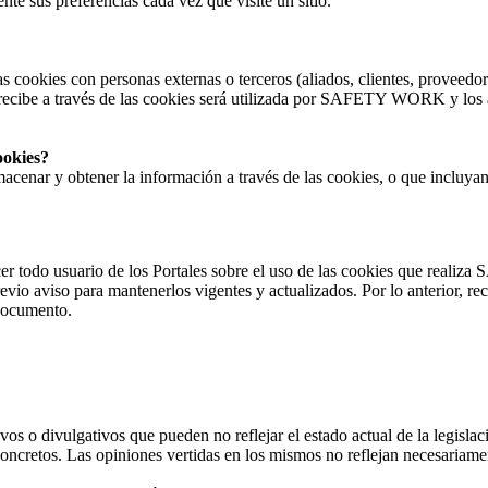
te sus preferencias cada vez que visite un sitio.
cookies con personas externas o terceros (aliados, clientes, provee
 recibe a través de las cookies será utilizada por SAFETY WORK y los an
ookies?
enar y obtener la información a través de las cookies, o que inclu
nocer todo usuario de los Portales sobre el uso de las cookies que r
io aviso para mantenerlos vigentes y actualizados. Por lo anterior, re
 documento.
s o divulgativos que pueden no reflejar el estado actual de la legislaci
concretos. Las opiniones vertidas en los mismos no reflejan necesariam