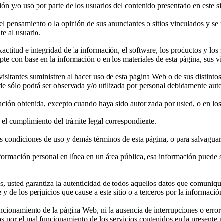
ión y/o uso por parte de los usuarios del contenido presentado en este s
 pensamiento o la opinión de sus anunciantes o sitios vinculados y se r
te al usuario.
ctitud e integridad de la información, el software, los productos y los 
pte con base en la información o en los materiales de esta página, sus v
itantes suministren al hacer uso de esta página Web o de sus distintos s
e sólo podrá ser observada y/o utilizada por personal debidamente auto
ación obtenida, excepto cuando haya sido autorizada por usted, o en los
el cumplimiento del trámite legal correspondiente.
as condiciones de uso y demás términos de esta página, o para salvaguard
nformación personal en línea en un área pública, esa información puede 
os, usted garantiza la autenticidad de todos aquellos datos que comunique
y de los perjuicios que cause a este sitio o a terceros por la información
ncionamiento de la página Web, ni la ausencia de interrupciones o erro
dos por el mal funcionamiento de los servicios contenidos en la present