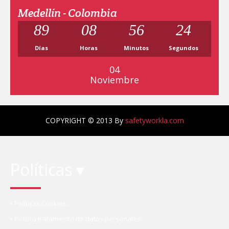
Medellín - Colombia
89
08
56
23
Días
Horas
Minutos
Segundos
04
Noviembre
COPYRIGHT © 2013 By
safetyworkla.com
Políticas ▾
• Políticas Cookies.
• Política tratamiento de datos personales.