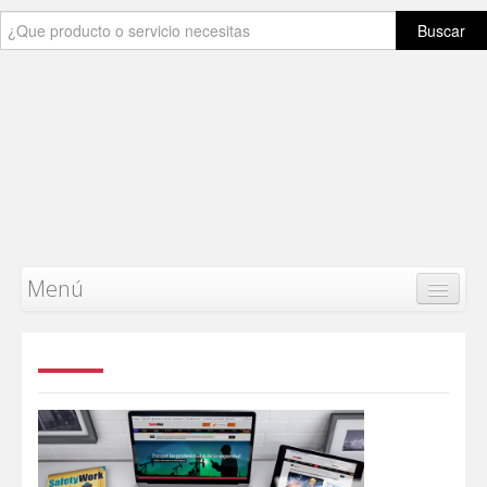
Buscar
Menú
Safey
Work
Inicio
Producto
Categorias