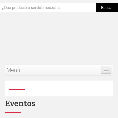
Buscar
Menú
Safey
Work
Inicio
Eventos
Producto
Categorias