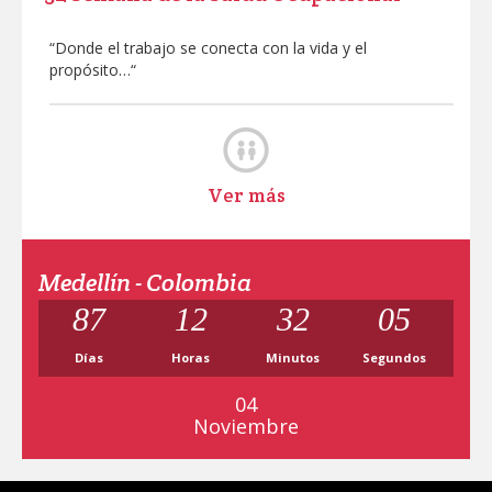
“Donde el trabajo se conecta con la vida y el
propósito…“
Ver más
Medellín - Colombia
87
12
32
04
Días
Horas
Minutos
Segundos
04
Noviembre