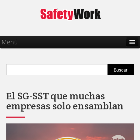
Menú
Inicio
Talento humano
Buscar
Salud y Bienestar
PRL
El SG-SST que muchas
empresas solo ensamblan
Seguros
SST
Legislaciones