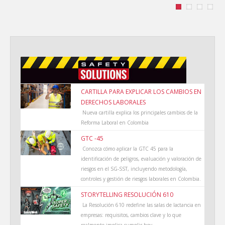
CARTILLA PARA EXPLICAR LOS CAMBIOS EN
DERECHOS LABORALES
Nueva cartilla explica los principales cambios de la
Reforma Laboral en Colombia
GTC -45
Conozca cómo aplicar la GTC 45 para la
identificación de peligros, evaluación y valoración de
riesgos en el SG-SST, incluyendo metodología,
controles y gestión de riesgos laborales en Colombia.
STORYTELLING RESOLUCIÓN 610
La Resolución 610 redefine las salas de lactancia en
empresas: requisitos, cambios clave y lo que