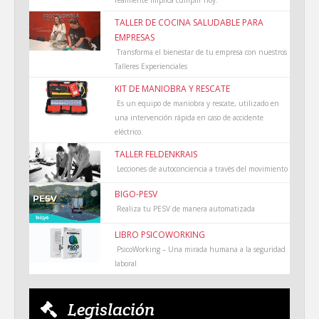
realmente implica cumplir hoy.
TALLER DE COCINA SALUDABLE PARA
EMPRESAS
Transforma el bienestar de tu empresa con nuestros
Talleres Experienciales
KIT DE MANIOBRA Y RESCATE
Es un equipo de maniobra y rescate, utilizado en
una intervención rápida en caso de accidente
eléctrico.
TALLER FELDENKRAIS
Lecciones de autoconciencia a través del movimiento
BIGO-PESV
Realiza tu PESV de manera automatizada
LIBRO PSICOWORKING
PsicoWorking – Una mirada humana a la seguridad
laboral
Legislación