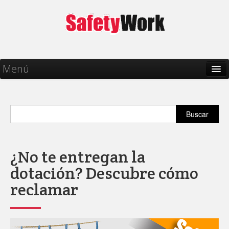
Menú
Inicio
Talento humano
Buscar
Salud y Bienestar
PRL
¿No te entregan la
dotación? Descubre cómo
Seguros
reclamar
SST
Legislaciones