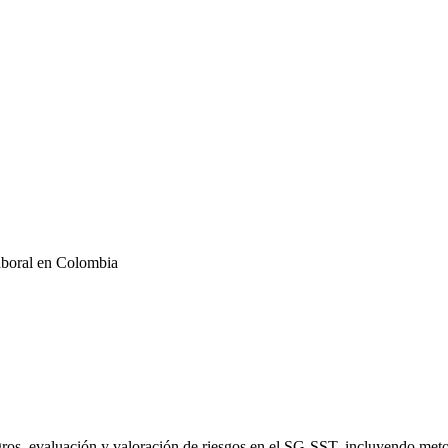
Laboral en Colombia
ros, evaluación y valoración de riesgos en el SG-SST, incluyendo metod